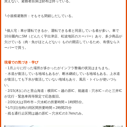
買えない。避難者自身は財布は持っている。
└小規模避難所：そもそも閉鎖しだしている。
└個人宅：車が運転できるか、運転できる者と同居している者が多い。車で
10分圏内にSM（どんたく宇出津店、松波地区のスーパー）あり、多少商品が
欠けている（肉・魚がほとんどない）ものの開店しているため、有償ならス
ーパーで買う。
現場での気づき・学び
・1月ぶりに行った場所が多かったがインフラ整備の状況はまちまち。
・水道が復活している地域もあるが、断水継続している地域もある。上水道
が復活しても下水が復活していない地域もあり、風呂・トイレが使いづら
い。
・2/15(木)にのと里山海道：横田IC～越の原IC、能越道：穴水IC～のと三井IC
が北行・緊急車両等限定で応急復旧。
・2/20(火)は羽咋市～穴水町の所要時間＝1時間5分。
┗1/7(日)当時の同区間所要時間＝2時間25分
・残る通行止区間は越の原IC～穴水ICの3.7kmのみ。