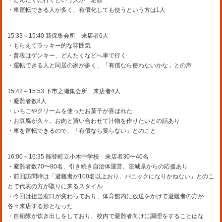
・車運転できる人が多く、有償化しても使うという方は1人
15:33～15:40 新保集会所 来店者6人
・もらえてラッキー的な雰囲気
・普段はゲンキー、どんたくなどへ車で行く
・運転できる人と同居の家が多く、「有償なら使わないかな」との声
15:42～15:53 下市之瀬集会所 来店者4人
・避難者数8人
・いちごやクリームを使ったお菓子が喜ばれた
・お豆腐が久々。お肉と買い合わせて汁物を作りたいとの話あり
・車を運転できるので、「有償なら要らない」とのこと
16:00～16:35 能登町立小木中学校 来店者30〜40名
・避難者数70〜80名、引き続き自治体運営。茨城県からの応援あり
・前回訪問時は「避難者が100名以上おり、パニックになりかねない」とのこ
とで代表の方が取りに来るスタイル
・今回は担当窓口が変わっており、体育館内に放送をかけて避難者の方が
各々来店する形となった
・自衛隊が炊き出しをしており、校内で避難者向けに調理をすることはな