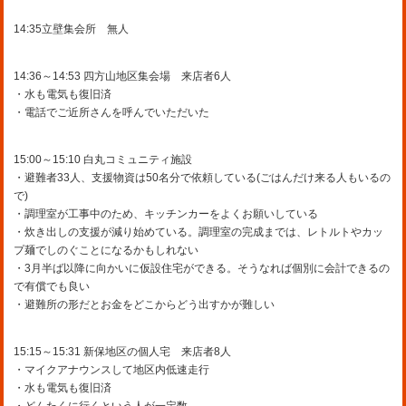
14:35立壁集会所 無人
14:36～14:53 四方山地区集会場 来店者6人
・水も電気も復旧済
・電話でご近所さんを呼んでいただいた
15:00～15:10 白丸コミュニティ施設
・避難者33人、支援物資は50名分で依頼している(ごはんだけ来る人もいるの
で)
・調理室が工事中のため、キッチンカーをよくお願いしている
・炊き出しの支援が減り始めている。調理室の完成までは、レトルトやカッ
プ麺でしのぐことになるかもしれない
・3月半ば以降に向かいに仮設住宅ができる。そうなれば個別に会計できるの
で有償でも良い
・避難所の形だとお金をどこからどう出すかが難しい
15:15～15:31 新保地区の個人宅 来店者8人
・マイクアナウンスして地区内低速走行
・水も電気も復旧済
・どんたくに行くという人が一定数