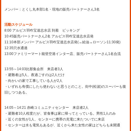
メンバー：とくし丸本部1名・現地の販売パートナーさん3名
活動スケジュール
8:00 アルビス羽咋宝達志水店 到着 ピッキング
10:45販売パートナーさん2名 アルビス羽咋宝達志水店発
11:10本部メンバー アルビス羽咋宝達志水店発(→給油→ローソン11:30発)
12:35穴水通過
13:00ファミリーマート能登空港インター店、販売パートナーさん1名合流
13:55～14:03比那集会所 来店者3人
・避難者は5人、夜過ごすのは2人だけ
・向かいの家で工事している人が2人
・いずれも有償にしたら使わないと思うとのこと。街中(松波)のスーパーも復
旧しつつある。
14:05～14:21 赤崎コミュニティセンター 来店者2人
・避難者10人程度だが、皆食事は家に帰ってとっている。男性1人のみ
・近くの女性が1人、センターに携帯の充電に来たついでに来店
・センターは水も電気もあるが、近くから来た女性の家はどちらも未開通