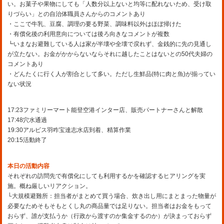
い。お菓子や果物にしても「人数分以上ないと均等に配れないため、受け取
りづらい」との自治体職員さんからのコメントあり
・ここで牛乳、豆腐、調理の要る野菜、調味料以外はほぼ掃けた
・有償化後の利用意向については後ろ向きなコメントが複数
┗いまなお避難している人は家が半壊や全壊で戻れず、金銭的に先の見通し
が立たない。お金がかからないならそれに越したことはないとの50代夫婦の
コメントあり
・どんたくに行く人が割合として多い。ただし生鮮品(特に肉と魚)が揃ってい
ない状況
17:23ファミリーマート能登空港インター店、販売パートナーさんと解散
17:48穴水通過
19:30アルビス羽咋宝達志水店到着、精算作業
20:15活動終了
本日の活動内容
それぞれの訪問先で有償化にしても利用するかを確認するヒアリングを実
施。概ね厳しいリアクション。
└大規模避難所：担当者がまとめて買う場合、炊き出し用にまとまった物量が
必要なためそもそもとくし丸の商品量では足りない。担当者はお金をもって
おらず、誰が支払うか（行政から渡すのか集金するのか）が決まっておらず